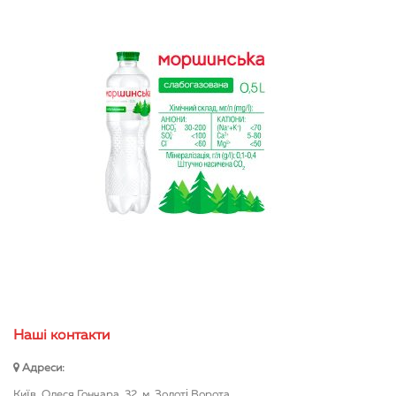
Нашi контакти
Адреси:
Київ, Олеся Гончара, 32, м. Золоті Ворота