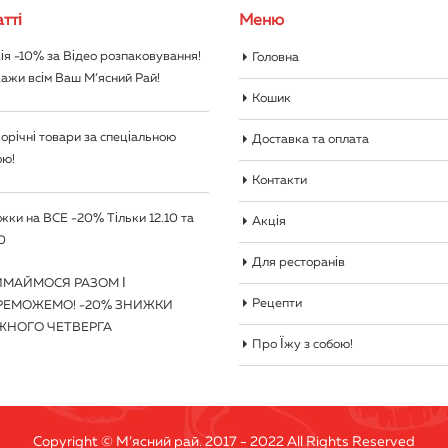
тті
Меню
ія -10% за Відео розпаковування!
Головна
ажи всім Ваш М’ясний Рай!
Кошик
орічні товари за спеціальною
Доставка та оплата
ою!
Контакти
жки на ВСЕ -20% Тільки 12.10 та
Акція
0
Для ресторанів
ИМАЙМОСЯ РАЗОМ І
Рецепти
РЕМОЖЕМО! -20% ЗНИЖКИ
ЖНОГО ЧЕТВЕРГА
Про Їжу з собою!
Copyright © М’ясний рай. 2017 - 2022 All Rights Reserved