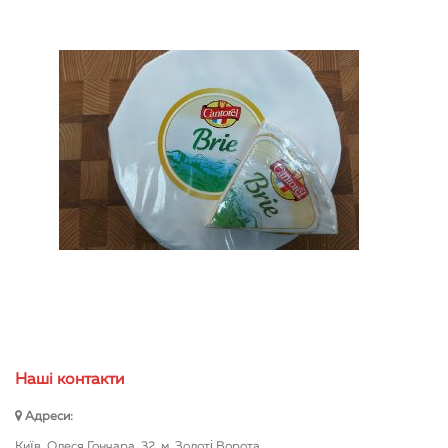
Нашi контакти
Адреси:
Київ, Олеся Гончара, 32, м. Золоті Ворота