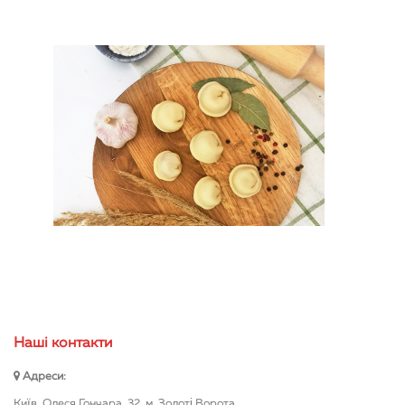
Нашi контакти
Адреси:
Київ, Олеся Гончара, 32, м. Золоті Ворота