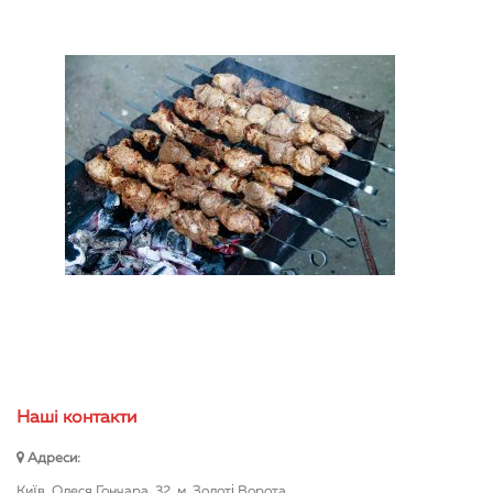
Нашi контакти
Адреси:
Київ, Олеся Гончара, 32, м. Золоті Ворота